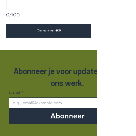
0/100
Doneren €5
Abonneer je voor updates over 
ons werk.
Email
*
Abonneer